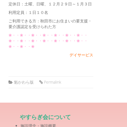
定休日：土曜、日曜、１２月２９日～１月３日
利用定員：１日１０名
ご利用できる方：秋田市にお住まいの要支援・
要介護認定を受けられた方
❀・・❀・・❀・・❀・・❀・・❀・・❀・・
❀・・❀・・❀・・❀・・❀・・❀・・❀・・
❀・・❀・・❀
デイサービス
魁かわら版
Permalink
やすらぎ会について
施設理念・施設概要